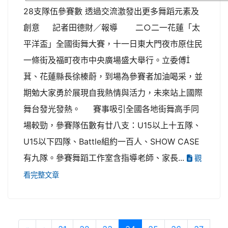
28支隊伍參賽數 透過交流激發出更多舞蹈元素及
創意 記者田德財／報導 二○二一花蓮「太
平洋盃」全國街舞大賽，十一日東大門夜市原住民
一條街及福町夜市中央廣場盛大舉行。立委傅
萁、花蓮縣長徐榛蔚，到場為參賽者加油喝采，並
期勉大家勇於展現自我熱情與活力，未來站上國際
舞台發光發熱。 賽事吸引全國各地街舞高手同
場較勁，參賽隊伍數有廿八支：U15以上十五隊、
U15以下四隊、Battle組約一百人、SHOW CASE
有九隊。參賽舞蹈工作室含指導老師、家長...
觀
看完整文章