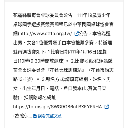
花蓮縣體育會桌球委員會公告 111年19歲青少年
桌球國手選拔賽競賽規程已於中華民國桌球協會官
網(http://www.cttta.org.tw/
公告，本會為選
出男、女各2位優秀選手由本會推薦參賽，特辦理
縣內選拔賽如下: 1.比賽日期:111年1月16日(星期
日)10時(9:30時開放練球)。 2.比賽地點:花蓮縣體
育會桌球委員會『花蓮桌球訓練站』（花蓮市尚志
路13-1號）。 3.報名方式:請填寫組別、姓名、男
女、出生年月日、電話、戶口謄本(比賽當日查
驗)，採網路報名網址
https://forms.gle/SWG9G86nLBXEYFRHA
(為確保...
觀看完整文章