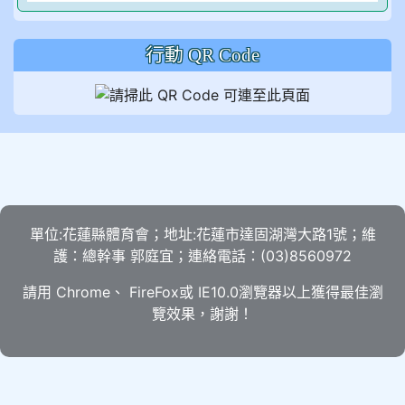
行動 QR Code
單位:花蓮縣體育會；地址:花蓮市達固湖灣大路1號；維
護：總幹事 郭庭宜；連絡電話：(03)8560972
請用
Chrome
、
FireFox
或 IE10.0瀏覽器以上獲得最佳瀏
覽效果，謝謝！