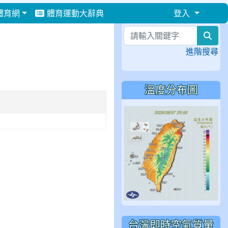
體育網
體育運動大辭典
登入
⏸
sea
進階搜尋
溫度分布圖
台灣即時空氣質量