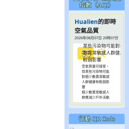
指數（AQI）
Hualien
的即時
空氣品質
2026年08月07日 20時07分
良
65
空氣質量可接受，
但某些污染物可能
對極少數異常敏感
人群健康有較弱影
響
極少數異常敏感人
群應減少戶外活動
行動 QR Code