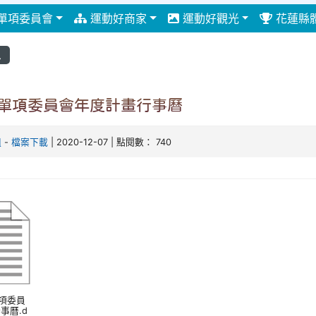
單項委員會
運動好商家
運動好觀光
花蓮縣
息
各單項委員會年度計畫行事曆
組
-
檔案下載
| 2020-12-07 | 點閱數： 740
單項委員
事曆.d