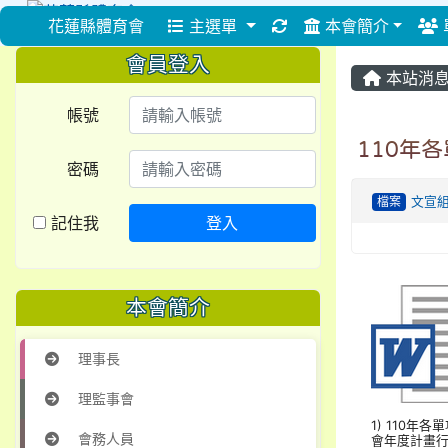
重新取得佈景設定
花蓮縣體育會
主選單
本會簡介
會員登入
本站消
帳號
110年
密碼
檔案
文宣
記住我
登入
本會簡介
理事長
理監事會
1) 110年各
會務人員
會年度計畫行