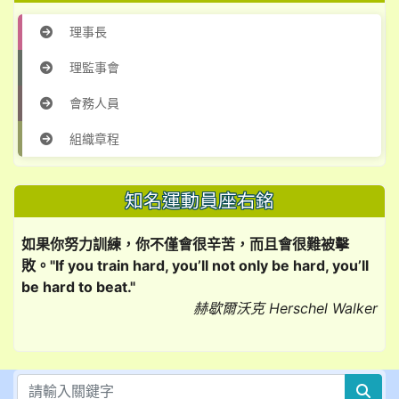
理事長
理監事會
會務人員
組織章程
知名運動員座右銘
如果你努力訓練，你不僅會很辛苦，而且會很難被擊
敗。"If you train hard, you’ll not only be hard, you’ll
be hard to beat."
赫歇爾沃克 Herschel Walker
sea