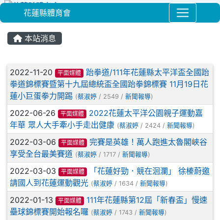
花蓮縣體育會
⏸
本站消息
文章列表
2022-11-20
跆拳道/111年花蓮縣太平洋盃全國跆
平面媒體
拳道錦標賽暨第十九屆總統盃全國跆拳錦標賽 11月19日花
蓮小巨蛋拳力開踢
(
蔡淑婷
/ 2549 /
新聞報導
)
2022-06-26
2022花蓮太平洋公園親子運動嘉
平面媒體
年華 眾人大手牽小手走出健康
(
蔡淑婷
/ 2424 /
新聞報導
)
2022-03-06
完賽是英雄！萬人跑進太魯閣峽谷
平面媒體
享受全台最美賽道
(
蔡淑婷
/ 1717 /
新聞報導
)
2022-03-03
「花蓮好勁．競在洄瀾」 徐榛蔚邀
平面媒體
請國人到花蓮運動觀光
(
蔡淑婷
/ 1634 /
新聞報導
)
2022-01-13
111年花蓮縣第12屆「新春盃」慢速
平面媒體
壘球錦標賽開始報名囉
(
蔡淑婷
/ 1743 /
新聞報導
)