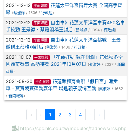
2021-12-12
花蓮太平洋盃街舞大賽 全國高手齊
平面媒體
聚
(
蔡淑婷
/ 1506 /
行政組
)
2021-12-12
自由車》花蓮太平洋盃車賽450名車
平面媒體
手較勁 王景徽、蔡雅羽稱王封后
(
蔡淑婷
/ 1394 /
行政組
)
2021-12-12
自由車》花蓮太平洋盃挑戰 王景
平面媒體
徽稱王蔡雅羽封后
(
蔡淑婷
/ 1406 /
行政組
)
2021-10-07
「花蓮好勁 競在洄瀾」花蓮秋冬全
平面媒體
國體育賽事 蓄勢待發 2021年10月07日
(
蔡淑婷
/ 2027 /
新聞
報導
)
2021-08-30
花蓮縣體育會辦「假日盃」滑步
平面媒體
車、寶寶競賽運動嘉年華 增進親子感情互動
(
蔡淑婷
/ 1662
/
新聞報導
)
(目前頁次)
下一頁
最後頁
«
‹
1
2
3
4
›
»
https://spc.hlc.edu.tw/modules/tadnews/rss.php