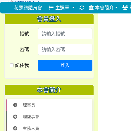
重新取得佈景設定
花蓮縣體育會
主選單
本會簡介
會員登入
帳號
密碼
記住我
登入
本會簡介
理事長
理監事會
會務人員