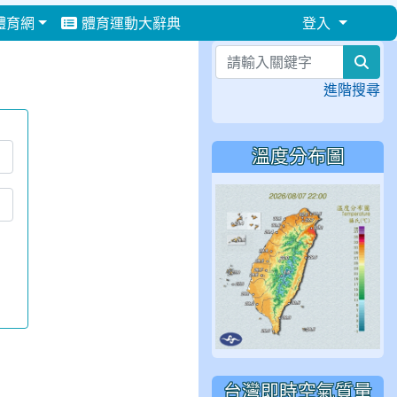
體育網
體育運動大辭典
登入
⏸
sea
進階搜尋
溫度分布圖
台灣即時空氣質量