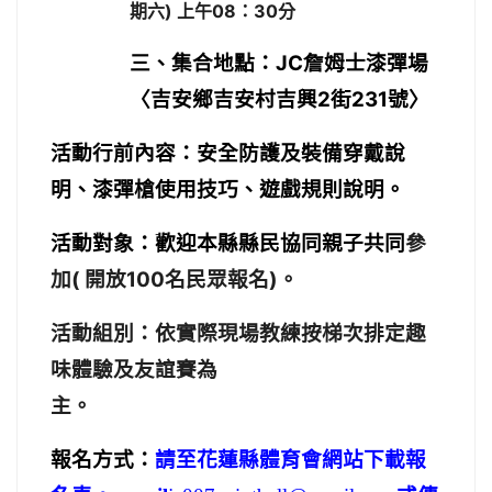
期六) 上午08：30分
JC
三、集合地點：
詹姆士漆彈場
2
231
〈吉安鄉吉安村吉興
街
號〉
活動行前
內容：安全防護及裝備穿戴說
明、漆彈槍使用技巧、遊戲規則說明。
活動對象：歡迎本縣縣民協同親子共同
參
(
100
)
加
開放
名民眾報名
。
活動組別：依實際現場教練按梯次排定趣
味體驗及友誼賽為
主。
報名方式：
請至花蓮縣體育會網站
下載報