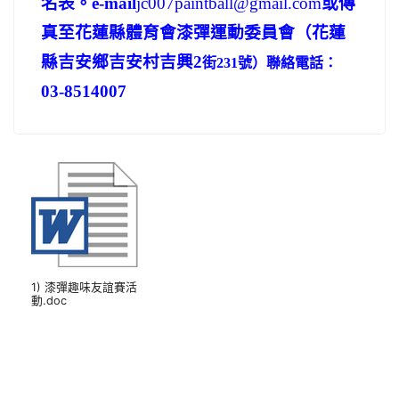
名表。
e-mail
jc007paintball@gmail.com
或傳
真至花蓮縣體育會漆彈運動委員會
（花蓮
縣吉安鄉吉安村吉興2
號）聯絡電話：
街231
03-8514007
1) 漆彈趣味友誼賽活
動.doc