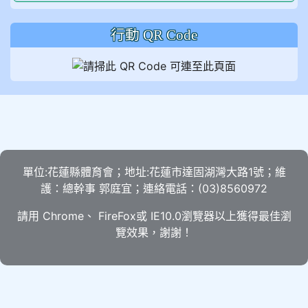
行動 QR Code
單位:花蓮縣體育會；地址:花蓮市達固湖灣大路1號；維
護：總幹事 郭庭宜；連絡電話：(03)8560972
請用
Chrome
、
FireFox
或 IE10.0瀏覽器以上獲得最佳瀏
覽效果，謝謝！