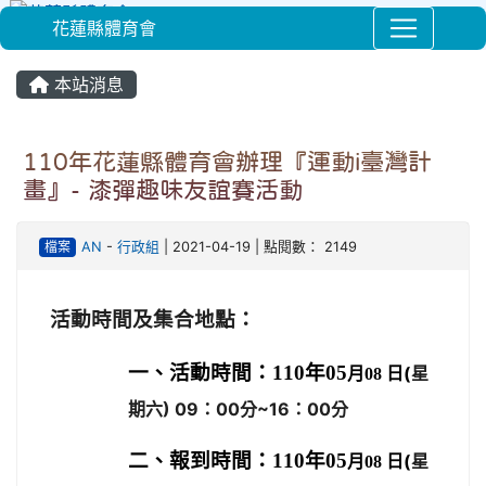
花蓮縣體育會
⏸
本站消息
110年花蓮縣體育會辦理『運動i臺灣計
畫』- 漆彈趣味友誼賽活動
檔案
AN
-
行政組
| 2021-04-19 | 點閱數： 2149
活動時間及集合地點：
一、活動時間：
110
年05
日(
星
月08
期六) 09：00分~16：00分
二、報到時間：
110
年05
日(
星
月08