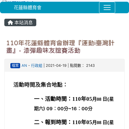
花蓮縣體育會
⏸
本站消息
110年花蓮縣體育會辦理『運動i臺灣計
畫』- 漆彈趣味友誼賽活動
檔案
AN
-
行政組
| 2021-04-19 | 點閱數： 2143
活動時間及集合地點：
一、活動時間：
110
年05
日(
星
月08
期六) 09：00分~16：00分
二、報到時間：
110
年05
日(
星
月08