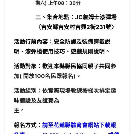
期六) 上午08：30分
JC
三、集合地點：
詹姆士漆彈場
2
231
〈吉安鄉吉安村吉興
街
號〉
活動行前
內容：安全防護及裝備穿戴說
明、漆彈槍使用技巧、遊戲規則說明。
活動對象：歡迎本縣縣民協同親子共同
參
(
100
)
加
開放
名民眾報名
。
活動組別：依實際現場教練按梯次排定趣
味體驗及友誼賽為
主。
報名方式：
請至花蓮縣體育會網站
下載報