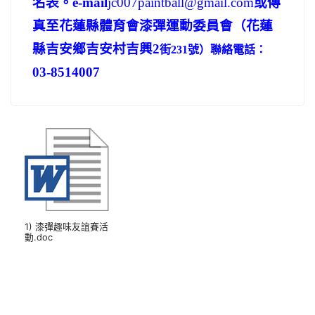
名表。
e-mail
jc007paintball@gmail.com
或傳
真至花蓮縣體育會漆彈運動委員會
（花蓮
縣吉安鄉吉安村吉興2
號）聯絡電話：
街231
03-8514007
1) 漆彈趣味友誼賽活
動.doc