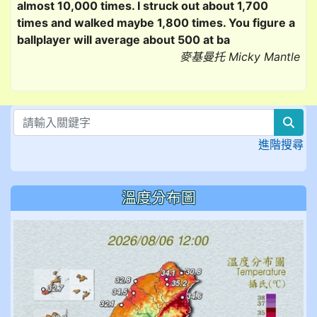
almost 10,000 times. I struck out about 1,700
times and walked maybe 1,800 times. You figure a
ballplayer will average about 500 at ba
麥基曼托 Micky Mantle
sea
進階搜尋
溫度分布圖