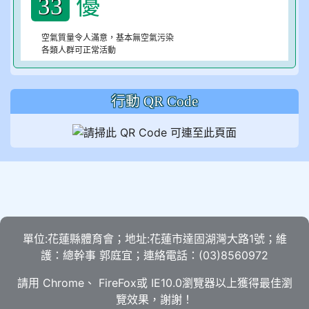
優
33
空氣質量令人滿意，基本無空氣污染
各類人群可正常活動
行動 QR Code
單位:花蓮縣體育會；地址:花蓮市達固湖灣大路1號；維
護：總幹事 郭庭宜；連絡電話：(03)8560972
請用
Chrome
、
FireFox
或 IE10.0瀏覽器以上獲得最佳瀏
覽效果，謝謝！