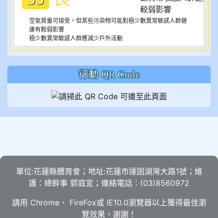
空氣質量可接受，但某些污染物可能對極少數異常敏感人群健
康有較弱影響
極少數異常敏感人群應減少戶外活動
行動 QR Code
單位:花蓮縣體育會；地址:花蓮市達固湖灣大路1號；維
護：總幹事 郭庭宜；連絡電話：(03)8560972
請用
Chrome
、
FireFox
或 IE10.0瀏覽器以上獲得最佳瀏
覽效果，謝謝！