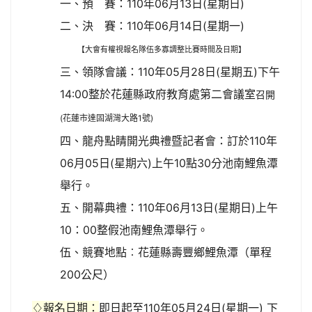
一、預 賽：110年06月13日(星期日)
二、決 賽：110年06月14日(星期一)
【大會有權視報名隊伍多寡調整比賽時間及日期】
三、領隊會議：110年05月28日(星期五)下午
14:00整於花蓮縣政府教育處第二會議室
召開
(花蓮市達固湖灣大路1號)
四、龍舟點睛開光典禮暨記者會：訂於110年
06月05日(星期六)上午10點30分池南鯉魚潭
舉行。
五、開幕典禮：110年06月13日(星期日)上午
10：00整假池南鯉魚潭舉行。
伍、競賽地點︰花蓮縣壽豐鄉鯉魚潭（單程
200公尺）
♢報名日期：
即日起至110年05月24日(星期一) 下