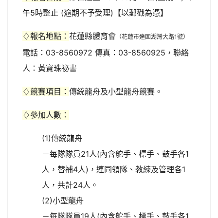
午5時整止 (逾期不予受理)【以郵戳為憑】
♢報名地點：
花蓮縣體育會
（花蓮市達固湖灣大路1號）
電話：03-8560972 傳真：03-8560925，聯絡
人：黃寶珠祕書
♢競賽項目：
傳統龍舟及小型龍舟競賽。
♢參加人數：
(1)傳統龍舟
－每隊隊員21人(內含舵手、標手、鼓手各1
人，替補4人)，連同領隊、教練及管理各1
人，共計24人。
(2)小型龍舟
－每隊隊員19人(內含舵手、標手、鼓手各1