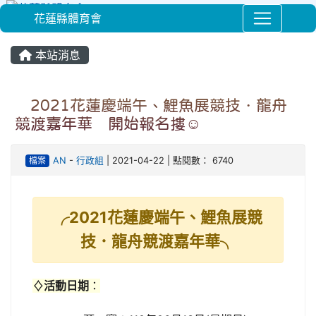
花蓮縣體育會
⏸
本站消息
╭2021花蓮慶端午、鯉魚展競技．龍舟
競渡嘉年華╮開始報名摟☺
檔案
AN
-
行政組
| 2021-04-22 | 點閱數： 6740
╭2021花蓮慶端午、鯉魚展競
技．龍舟競渡嘉年華╮
♢活動日期
：