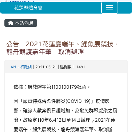
花蓮縣體育會
⏸
本站消息
公告╭2021花蓮慶端午、鯉魚展競技．
龍舟競渡嘉年華╮取消辦理
AN
-
行政組
| 2021-05-21 | 點閱數： 1481
依據：府教體字第1100100179號函。
因「嚴重特殊傳染性肺炎(COVID-19)」疫情影
響，確診人數案例日趨增加，為避免群聚感染之風
險，故原定110年6月12日至14日辦理╭2021花蓮
慶端午、鯉魚展競技．龍舟競渡嘉年華╮取消辦