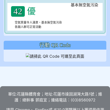
優
42
空氣質量令人滿意，基本無空氣污染
各類人群可正常活動
行動 QR Code
單位:花蓮縣體育會；地址:花蓮市達固湖灣大路1號；維
護：總幹事 郭庭宜；連絡電話：(03)8560972
請用
Chrome
、
FireFox
或 IE10.0瀏覽器以上獲得最佳瀏