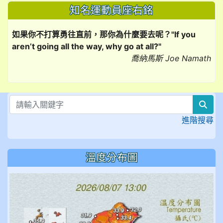
知名運動員座右銘
如果你不打算勇往直前，那你為什麼要去呢？"If you
aren’t going all the way, why go at all?"
喬納馬斯 Joe Namath
sea
進階搜尋
溫度分布圖