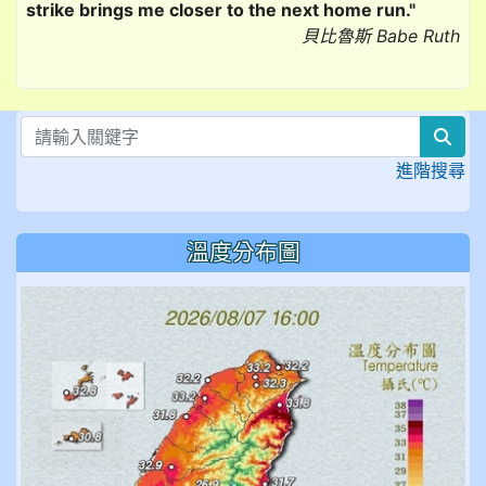
strike brings me closer to the next home run."
貝比魯斯 Babe Ruth
sea
進階搜尋
溫度分布圖