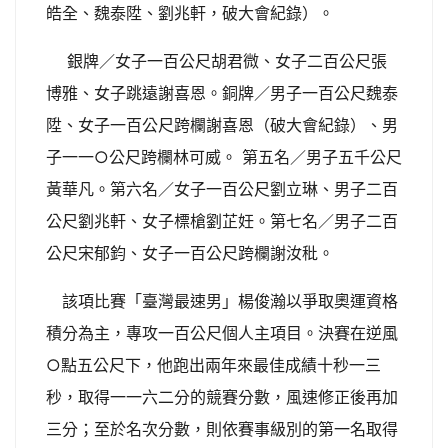
皓全、魏泰陞、劉兆軒，破大會紀錄）。
銀牌／女子一百公尺胡君微、女子二百公尺張
博雅、女子跳遠謝喜恩。銅牌／男子一百公尺魏泰
陞、女子一百公尺跨欄謝喜恩（破大會紀錄）、男
子一一○公尺跨欄林可威。 第五名／男子五千公尺
黃華凡。第六名／女子一百公尺劉立琳、男子二百
公尺劉兆軒、女子標槍劉芷妊。第七名／男子二百
公尺宋郁鈞、女子一百公尺跨欄謝汝秕。
該項比賽「臺灣最速男」楊俊瀚以爭取奧運資格
積分為主，專攻一百公尺個人主項目。決賽在逆風
○點五公尺下，他跑出兩年來最佳成績十秒一三
秒，取得一一六二分的競賽分數，風速修正後再加
三分；至於名次分數，則依賽事級別的第一名取得