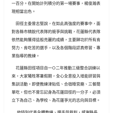
一百分。在開始計列積分的第一場賽事，楊俊瀚表
現相當出色。
田徑主委曾志堅說，在如此高強度的賽事中，面
對各縣市精銳代表隊的競爭與挑戰，花蓮縣代表隊
依然能夠獲得這般亮麗的成績，主要歸功於所有肯
努力、肯吃苦的選手，以及各個階段認真修習、專
業指導的教練。
花蓮縣田徑項目自一○二年推動三級整合訓練以
來，大家犧牲寒暑假期，全心全意投入增能研習與
集訓活動。即便教練津貼低、合宿睡宮廟、三餐簡
單吃，但也不曾忘記身為花蓮田徑的一分子，必須
立下為自己、為學校、為花蓮爭光的志向與目標。
他特別代表全體教練、選手與裁判，感謝縣長