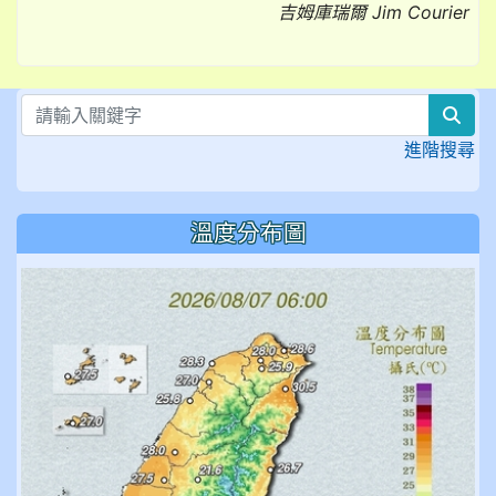
吉姆庫瑞爾 Jim Courier
sea
進階搜尋
溫度分布圖