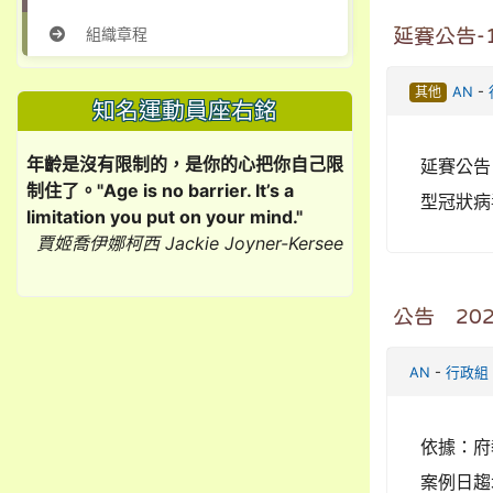
組織章程
延賽公告-
其他
AN
-
知名運動員座右銘
年齡是沒有限制的，是你的心把你自己限
延賽公告
制住了。"Age is no barrier. It’s a
型冠狀病
limitation you put on your mind."
賈姬喬伊娜柯西 Jackie Joyner-Kersee
公告╭20
AN
-
行政組
依據：府教
案例日趨