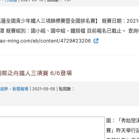
1花蓮全國青少年鐵人三項錦標賽暨全國排名賽】 競賽日期：2021
潭 競賽組別：國小組、國中組、鐵搭檔 目前報名已截止。 查
/bao-ming.com/eb/content/4729#23206
際泛舟鐵人三項賽 6/6登場
淑婷
-
新聞報導
| 2021-05-05 | 點閱數：
圖：「秀姑巒
賽」昨天舉行