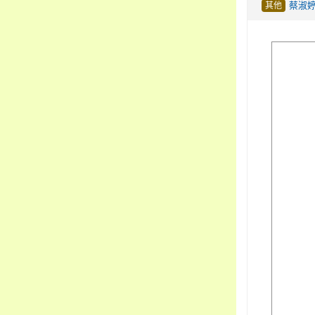
其他
蔡淑
image