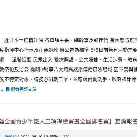
 近日本土疫情升溫 各單項主委、總幹事及夥伴們 為因應防疫
疫指揮中心指示及花蓮縣政 府公告為標準 6/8日前若有活動需
期 溫馨提醒 民眾出入 醫療照護、公共運輸、生活消費、教育
教祭祀及洽公 機關(構)等八大類高感染傳播風險場域 因不易與
觸不特定對象，請務必佩戴口罩，並應落實勤洗手、咳嗽禮節等
..
觀看完整文章
花蓮全國青少年鐵人三項錦標賽暨全國排名賽】查詢報
婷
-
行政組
| 2021-05-10 | 點閱數： 731