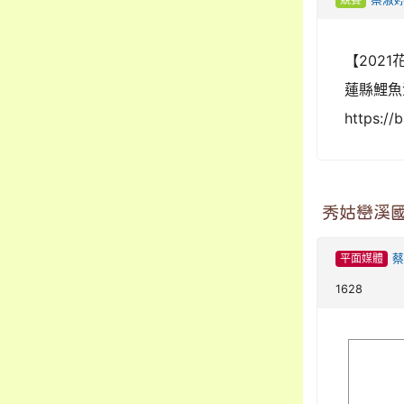
【202
蓮縣鯉魚
https:/
秀姑巒溪國
平面媒體
蔡
1628
image