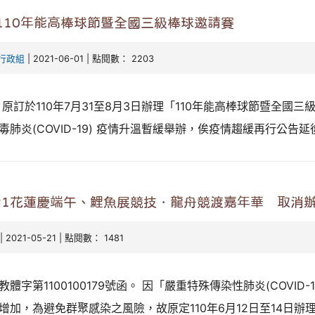
110年能高棒球節暨全國三級棒球邀請賽
行政組
| 2021-06-01 | 點閱數： 2203
 原訂於110年7月31至8月3日辦理「110年能高棒球節暨全國
毒肺炎(COVID-19) 疫情升溫暫緩舉辦，俟疫情趨緩再行公告
21花蓮慶端午、鯉魚展競技．龍舟競渡嘉年華╮取消
| 2021-05-21 | 點閱數： 1481
體字第1100100179號函。 因「嚴重特殊傳染性肺炎(COVID
增加，為避免群聚感染之風險，故原定110年6月12日至14日辦理