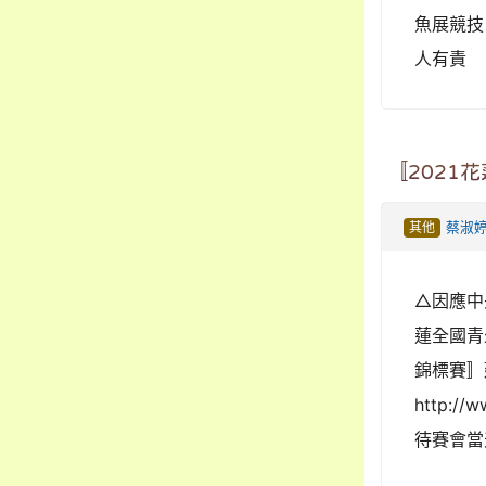
魚展競技
人有責
〚2021
其他
蔡淑
△因應中
蓮全國青
錦標賽〛
http://w
待賽會當