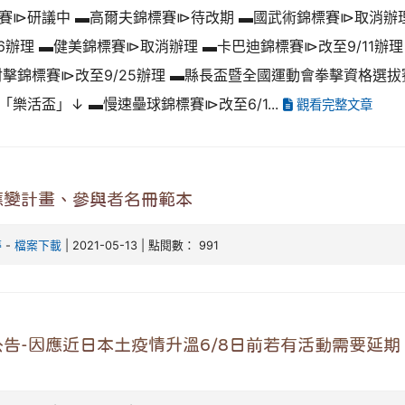
賽⧐研議中 ▬高爾夫錦標賽⧐待改期 ▬國武術錦標賽⧐取消辦
/16辦理 ▬健美錦標賽⧐取消辦理 ▬卡巴迪錦標賽⧐改至9/11辦理
射擊錦標賽⧐改至9/25辦理 ▬縣長盃暨全國運動會拳擊資格選拔賽⧐
「樂活盃」↓ ▬慢速壘球錦標賽⧐改至6/1...
觀看完整文章
應變計畫、參與者名冊範本
婷
-
檔案下載
| 2021-05-13 | 點閱數： 991
告-因應近日本土疫情升溫6/8日前若有活動需要延期