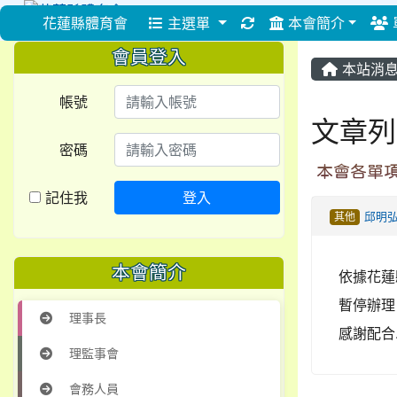
重新取得佈景設定
花蓮縣體育會
主選單
本會簡介
會員登入
本站消
帳號
文章列
密碼
本會各單項
記住我
登入
其他
邱明
本會簡介
依據花蓮
暫停辦理
理事長
感謝配合
理監事會
會務人員