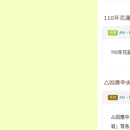
110年花
競賽
AN
-
110年
△因應中
其他
AN
-
△因應中
習」等各