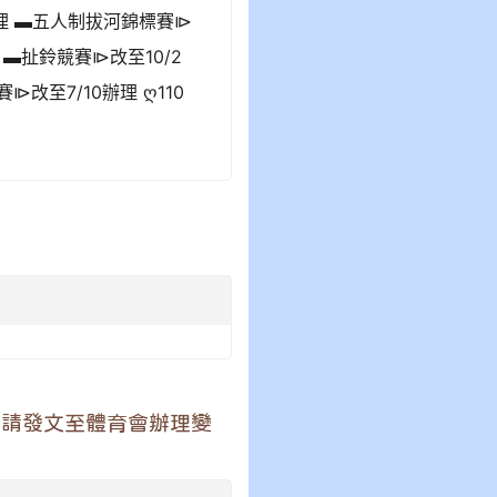
理 ▬五人制拔河錦標賽⧐
 ▬扯鈴競賽⧐改至10/2
改至7/10辦理 ღ110
 請發文至體育會辦理變