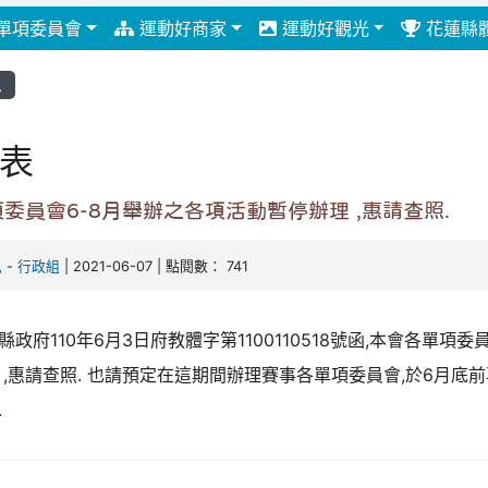
單項委員會
運動好商家
運動好觀光
花蓮縣
息
表
委員會6-8月舉辦之各項活動暫停辦理 ,惠請查照.
弘
-
行政組
| 2021-06-07 | 點閱數： 741
縣政府110年6月3日府教體字第1100110518號函,本會各單項
 ,惠請查照. 也請預定在這期間辦理賽事各單項委員會,於6月底
.