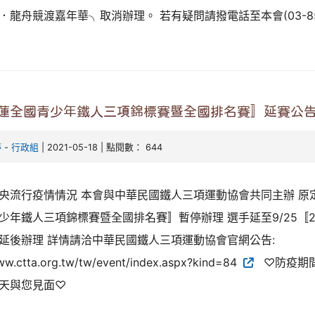
．龍舟競渡嘉年華╮取消辦理。 若有疑問請撥電話至本會(03-85
花蓮全國青少年鐵人三項錦標賽暨全國排名賽〛延賽公
婷
-
行政組
| 2021-05-18 | 點閱數： 644
央流行疫情情況 本會與中華民國鐵人三項運動協會共同主辦 原定於
少年鐵人三項錦標賽暨全國排名賽〛​ ​暫停辦理 選手延至9/25〚
​ 延後辦理 詳情請洽中華民國鐵人三項運動協會官網公告:​
ww.ctta.org.tw/tw/event/index.aspx?kind=84​
♡防疫期間
天與您見面♡ ​