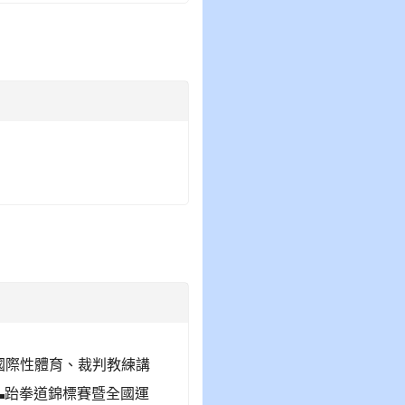
國際性體育、裁判教練講
 ▬跆拳道錦標賽暨全國運