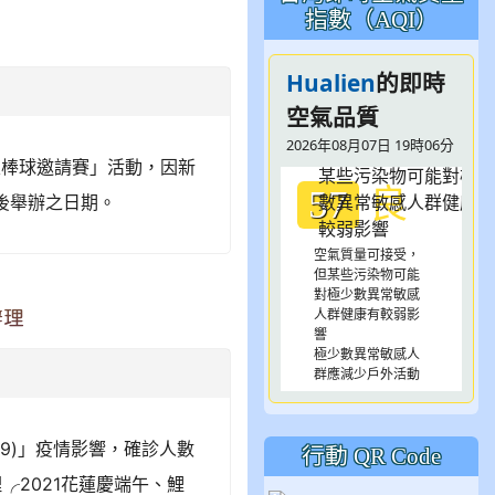
指數（AQI）
Hualien
的即時
空氣品質
2026年08月07日 19時06分
三級棒球邀請賽」活動，因新
良
57
延後舉辦之日期。
空氣質量可接受，
但某些污染物可能
對極少數異常敏感
人群健康有較弱影
辦理
響
極少數異常敏感人
群應減少戶外活動
-19)」疫情影響，確診人數
行動 QR Code
╭2021花蓮慶端午、鯉