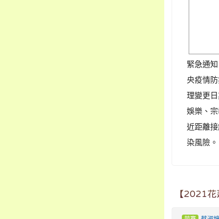
緊急通知
央疫情防
理變更日
娛樂、宗
近距離接
染風險。 .
【2021
競賽
蔡淑