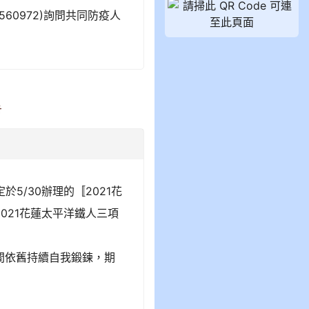
60972)詢問共同防疫人
告
5/30辦理的〚2021花
2021花蓮太平洋鐵人三項
依舊持續自我鍛鍊，期