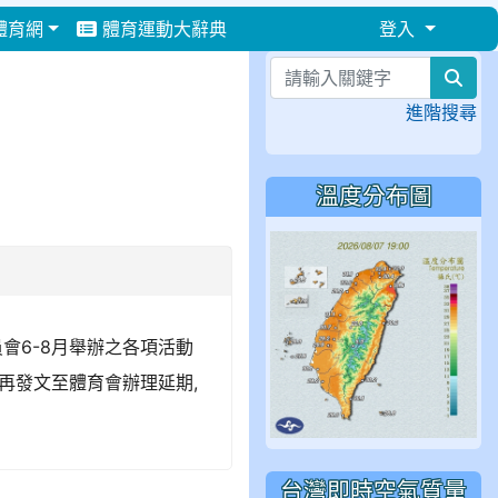
體育網
體育運動大辭典
登入
⏸
sea
進階搜尋
溫度分布圖
委員會6-8月舉辦之各項活動
前再發文至體育會辦理延期,
台灣即時空氣質量