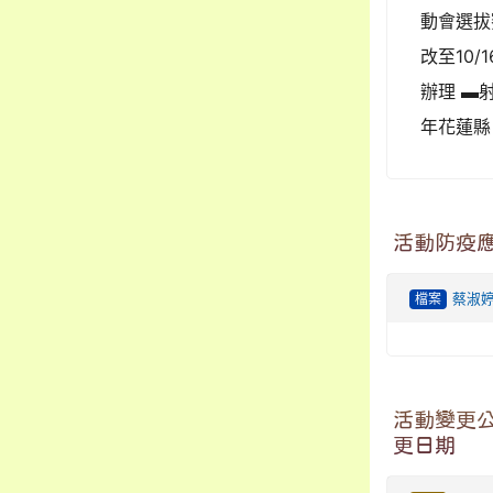
動會選拔
改至10
辦理 ▬
年花蓮縣
活動防疫
檔案
蔡淑
活動變更公
更日期